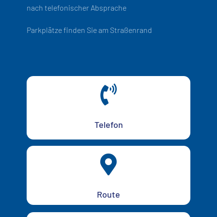
nach telefonischer Absprache
Parkplätze finden Sie am Straßenrand

Telefon

Route